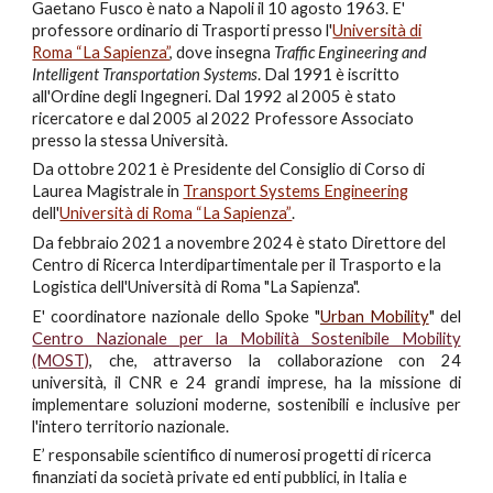
Gaetano Fusco
è nato a Napoli il 10 agosto 1963. E'
professore
ordinario
di Trasporti presso l'
Università di
Roma “La Sapienza”
, dove insegna
Traffic Engineering and
Intelligent Transportation Systems
. Dal 1991 è iscritto
all'Ordine degli Ingegneri. Dal 1992 al 2005 è stato
ricercatore e dal 2005 al 2022 Professore Associato
presso la stessa Università.
Da ottobre 2021 è Presidente del Consiglio di Corso di
Laurea Magistrale in
Transport Systems Engineering
dell'
Università di Roma “La Sapienza”
.
Da febbraio 2021 a novembre 2024 è
stato
Direttore del
Centro di Ricerca Interdipartimentale per il Trasporto e la
Logistica dell'Università di Roma "La Sapienza".
E' coordinatore nazionale dello Spoke "
Urban Mobility
" del
Centro Nazionale per la Mobilità Sostenibile Mobility
(MOST)
, che, attraverso la collaborazione con 24
università, il CNR e 24 grandi imprese, ha la missione di
implementare soluzioni moderne, sostenibili e inclusive per
l'intero territorio nazionale.
E’
responsabile
scientifico di numerosi progetti di ricerca
finanziati da società private ed enti pubblici,
in Italia e