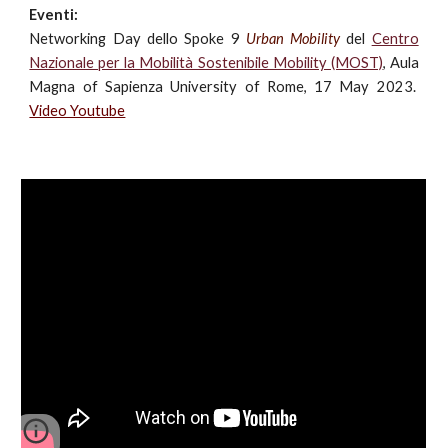
Event
i
:
Networking Day
dello
Spoke 9
Urban Mobility
del
Centro
Nazionale per la Mobilità Sostenibile Mobility (MOST)
, Aula
Magna of Sapienza University of Rome, 17 May 2023.
Video Youtube