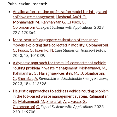
Pubblica
z
ion
i recenti
:
An allocation-routing optimization model for integrated
solid waste management
.
Hashemi-Amiri, O.
,
Mohammadi, M.
,
Rahmanifar, G.
, ...
Fusco, G.
,
Colombaroni, C.
Expert Systems with Applications
, 2023,
227, 120364.
Meta-heuristic aggregate calibration of transport
models exploiting data collected in mobility
.
Colombaroni,
C.
,
Fusco, G.
,
Isaenko, N.
Case Studies on Transport Policy
,
2023, 13, 101039.
A dynamic approach for the multi-compartment vehicle
routing problem in waste management
.
Mohammadi, M.
,
Rahmanifar, G.
,
Hajiaghaei-Keshteli, M.
, ...
Colombaroni,
C.
,
Sherafat, A.
Renewable and Sustainable Energy Reviews
,
2023, 184, 113526.
Heuristic approaches to address vehicle routing problem
in the Iot-based waste management system
.
Rahmanifar,
G.
,
Mohammadi, M.
,
Sherafat, A.
, ...
Fusco, G.
,
Colombaroni, C.
Expert Systems with Applications
, 2023,
220, 119708.