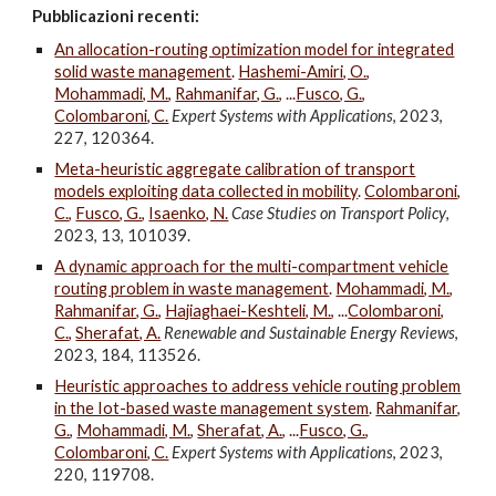
Pubblica
z
ion
i recenti
:
An allocation-routing optimization model for integrated
solid waste management
.
Hashemi-Amiri, O.
,
Mohammadi, M.
,
Rahmanifar, G.
, ...
Fusco, G.
,
Colombaroni, C.
Expert Systems with Applications
, 2023,
227, 120364.
Meta-heuristic aggregate calibration of transport
models exploiting data collected in mobility
.
Colombaroni,
C.
,
Fusco, G.
,
Isaenko, N.
Case Studies on Transport Policy
,
2023, 13, 101039.
A dynamic approach for the multi-compartment vehicle
routing problem in waste management
.
Mohammadi, M.
,
Rahmanifar, G.
,
Hajiaghaei-Keshteli, M.
, ...
Colombaroni,
C.
,
Sherafat, A.
Renewable and Sustainable Energy Reviews
,
2023, 184, 113526.
Heuristic approaches to address vehicle routing problem
in the Iot-based waste management system
.
Rahmanifar,
G.
,
Mohammadi, M.
,
Sherafat, A.
, ...
Fusco, G.
,
Colombaroni, C.
Expert Systems with Applications
, 2023,
220, 119708.