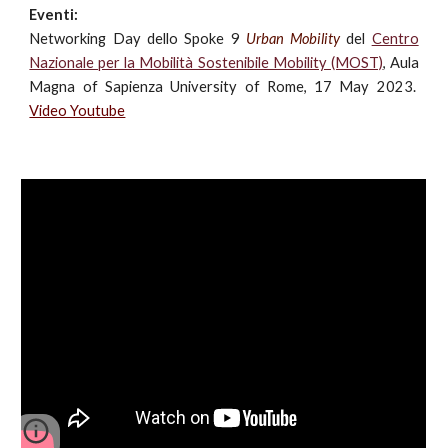
Event
i
:
Networking Day
dello
Spoke 9
Urban Mobility
del
Centro
Nazionale per la Mobilità Sostenibile Mobility (MOST)
, Aula
Magna of Sapienza University of Rome, 17 May 2023.
Video Youtube