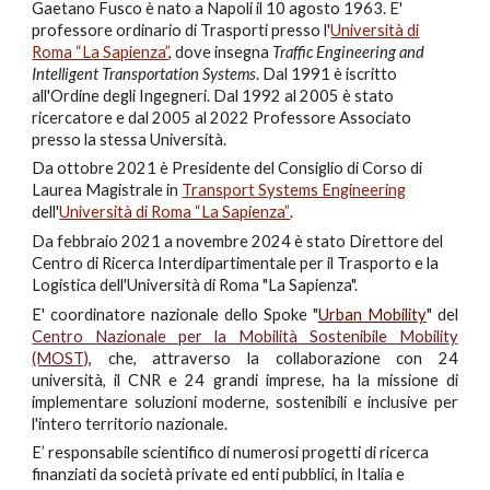
Gaetano Fusco
è nato a Napoli il 10 agosto 1963. E'
professore
ordinario
di Trasporti presso l'
Università di
Roma “La Sapienza”
, dove insegna
Traffic Engineering and
Intelligent Transportation Systems
. Dal 1991 è iscritto
all'Ordine degli Ingegneri. Dal 1992 al 2005 è stato
ricercatore e dal 2005 al 2022 Professore Associato
presso la stessa Università.
Da ottobre 2021 è Presidente del Consiglio di Corso di
Laurea Magistrale in
Transport Systems Engineering
dell'
Università di Roma “La Sapienza”
.
Da febbraio 2021 a novembre 2024 è
stato
Direttore del
Centro di Ricerca Interdipartimentale per il Trasporto e la
Logistica dell'Università di Roma "La Sapienza".
E' coordinatore nazionale dello Spoke "
Urban Mobility
" del
Centro Nazionale per la Mobilità Sostenibile Mobility
(MOST)
, che, attraverso la collaborazione con 24
università, il CNR e 24 grandi imprese, ha la missione di
implementare soluzioni moderne, sostenibili e inclusive per
l'intero territorio nazionale.
E’
responsabile
scientifico di numerosi progetti di ricerca
finanziati da società private ed enti pubblici,
in Italia e